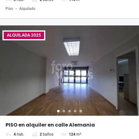
Piso
Alquilado
ALQUILADA 2025
PISO en alquiler en calle Alemania
4
hab.
2
baños
124
m²