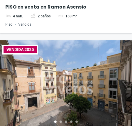
PISO en venta en Ramon Asensio
4
hab.
2
baños
153
m²
Piso
Vendida
VENDIDA 2025