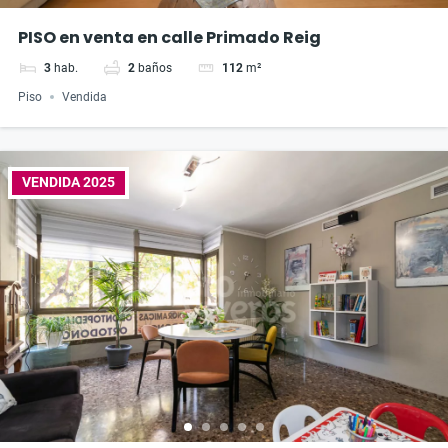
PISO en venta en calle Primado Reig
3
hab.
2
baños
112
m²
Piso
Vendida
VENDIDA 2025