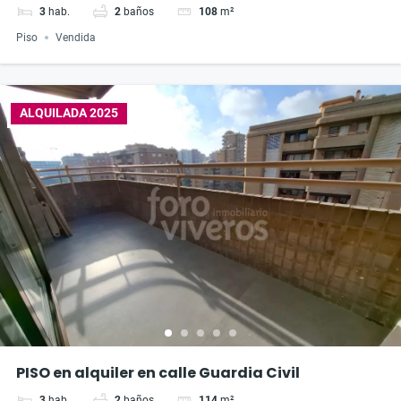
3
hab.
2
baños
108
m²
Piso
Vendida
ALQUILADA 2025
PISO en alquiler en calle Guardia Civil
3
hab.
2
baños
114
m²