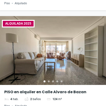
Piso
Alquilado
ALQUILADA 2025
PISO en alquiler en Calle Alvaro de Bazan
4
hab.
2
baños
124
m²
Piso
Alquilado