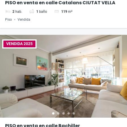
PISO en venta en calle Catalans CIUTAT VELLA
2
hab.
1
baño
119
m²
Piso
Vendida
VENDIDA 2025
PISO en venta en calle Bachiller