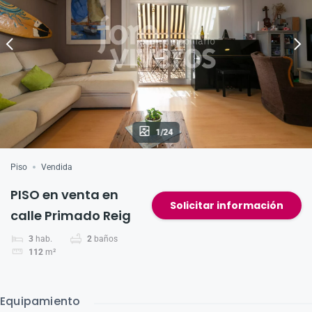
p
o
k
1/24
Piso
Vendida
PISO en venta en
Solicitar información
calle Primado Reig
3
hab.
2
baños
112
m²
Equipamiento