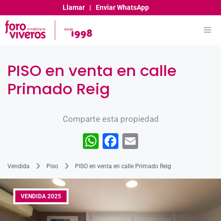
Llamar
|
Enviar WhatsApp
PISO en venta en calle
Primado Reig
Comparte esta propiedad
W
F
E
h
a
m
Vendida
Piso
PISO en venta en calle Primado Reig
at
c
ai
s
e
l
VENDIDA 2025
A
b
p
o