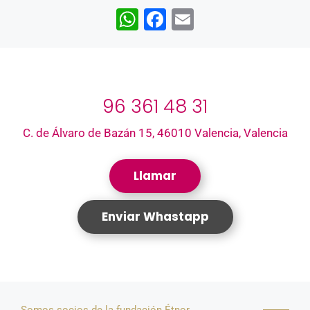
W
F
E
h
a
m
at
c
ai
s
e
l
96 361 48 31
A
b
p
o
C. de Álvaro de Bazán 15, 46010 Valencia, Valencia
p
o
k
Llamar
Enviar Whastapp