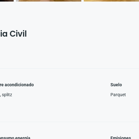
a Civil
re acondicionado
Suelo
 , splitz
Parquet
onsumo energía
Emisiones