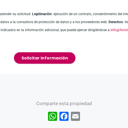
 atender su solicitud.
Legitimación
: ejecución de un contrato, consentimiento del int
e datos a la consultora de protección de datos y a los proveedores web.
Derechos
: t
, indicados en la información adicional, que puede ejercer dirigiéndose a
info@foroi
Solicitar información
Comparte esta propiedad
W
F
E
h
a
m