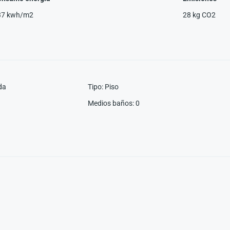
37 kwh/m2
28 kg CO2
da
Tipo
:
Piso
Medios baños
:
0