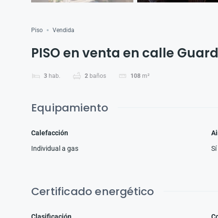
Piso
Vendida
PISO en venta en calle Guardi
3
hab.
2
baños
108
m²
Equipamiento
Calefacción
Ai
Individual a gas
Sí
Certificado energético
Clasificación
C