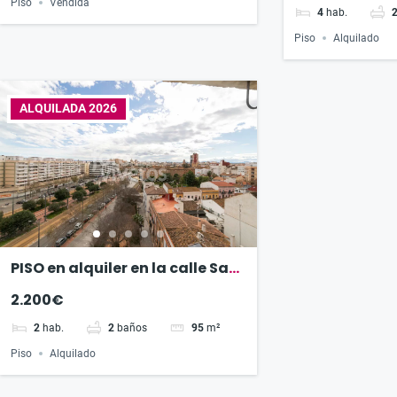
Piso
Vendida
4
hab.
Piso
Alquilado
ALQUILADA 2026
PISO en alquiler en la calle San
Juan de la cruz
2.200€
2
hab.
2
baños
95
m²
Piso
Alquilado