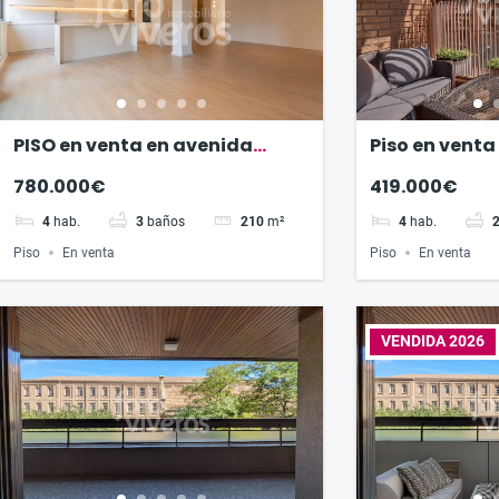
PISO en venta en avenida
Piso en venta
Cataluña
780.000€
419.000€
4
hab.
3
baños
210
m²
4
hab.
Piso
En venta
Piso
En venta
VENDIDA 2026