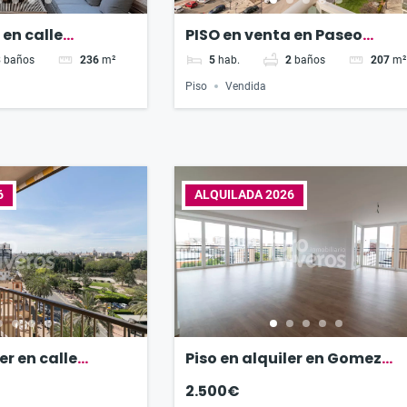
 en calle
PISO en venta en Paseo
Arevalo Baca
Alameda
3
baños
236
m²
5
hab.
2
baños
207
m²
Piso
Vendida
6
ALQUILADA 2026
er en calle
Piso en alquiler en Gomez
anilles
Ferrer
2.500€