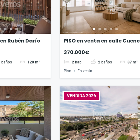
 en Rubén Darío
PISO en venta en calle Cuen
Tramoyeres
370.000€
2
baños
120
m²
2
hab.
2
baños
87
m²
Piso
En venta
VENDIDA 2026