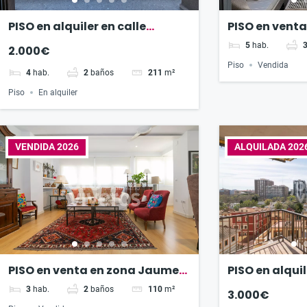
PISO en alquiler en calle
PISO en venta
Naturalista Arevalo Baca
Naturalista 
5
hab.
2.000€
Piso
Vendida
4
hab.
2
baños
211
m²
Piso
En alquiler
VENDIDA 2026
ALQUILADA 202
PISO en venta en zona Jaume
PISO en alquil
Roig
Botánico Cav
3
hab.
2
baños
110
m²
3.000€