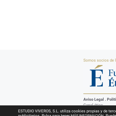
Somos socios de l
Aviso Legal
.
Polít
Canal ético.
ESTUDIO VIVEROS, S.L. utiliza cookies propias y de terce
Foro Inmobiliario Vive
publicitarios. Pulsa para tener
. Puede
MÁS INFORMACIÓN