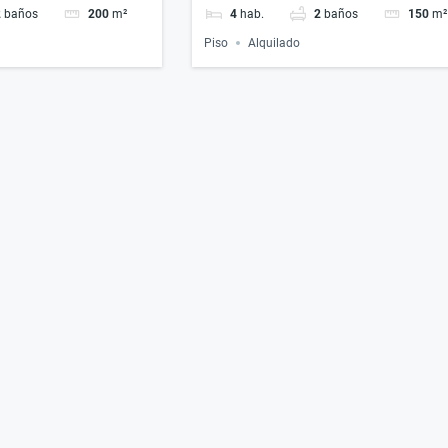
2
baños
200
m²
4
hab.
2
baños
150
m²
Piso
Alquilado