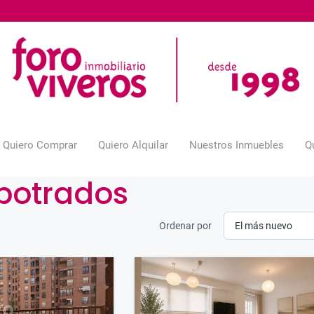
Quiero Comprar
Quiero Alquilar
Nuestros Inmuebles
Q
potrados
Ordenar por