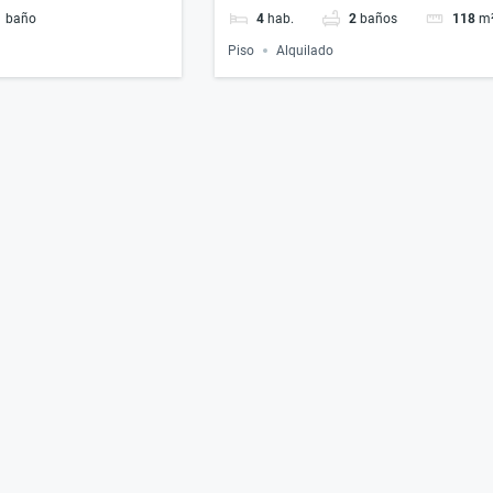
1
baño
4
hab.
2
baños
118
m
Piso
Alquilado