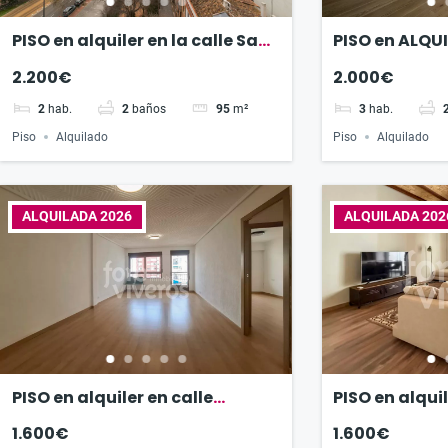
PISO en alquiler en la calle San
PISO en ALQUI
Juan de la cruz
Maestro Este
2.200€
2.000€
2
hab.
2
baños
95
m²
3
hab.
Piso
Alquilado
Piso
Alquilado
ALQUILADA 2026
ALQUILADA 202
PISO en alquiler en calle
PISO en alquil
Bachiller
Corazón de J
1.600€
1.600€