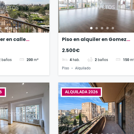
er en calle
Piso en alquiler en Gomez
anilles
Ferrer
2.500€
2
baños
200
m²
4
hab.
2
baños
150
m
Piso
Alquilado
6
ALQUILADA 2026