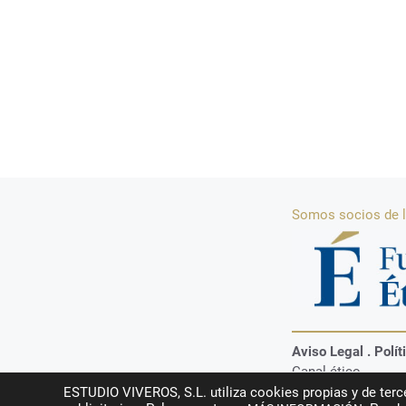
Somos socios de l
Aviso Legal
.
Polít
Canal ético.
ESTUDIO VIVEROS, S.L. utiliza cookies propias y de terce
Foro Inmobiliario Vive