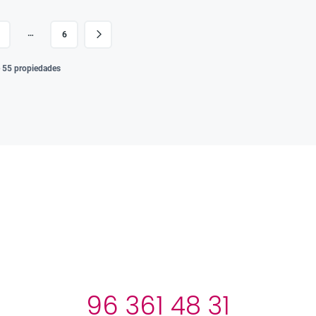
…
6
e 55 propiedades
96 361 48 31