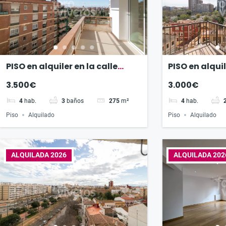
PISO en alquiler en la calle
PISO en alquil
Álvaro de Bazán
Botánico Cav
3.500€
3.000€
4
hab.
3
baños
275
m²
4
hab.
Piso
Alquilado
Piso
Alquilado
ALQUILADA 2026
ALQUILADA 202