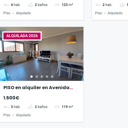
4
hab.
2
baños
123
m²
2
hab.
Piso
Alquilado
Piso
Alquilado
ALQUILADA 2026
PISO en alquiler en Avenida
Aragón
1.500€
3
hab.
2
baños
119
m²
Piso
Alquilado