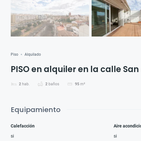
Piso
Alquilado
PISO en alquiler en la calle San
2
hab.
2
baños
95
m²
Equipamiento
Calefacción
Aire acondic
si
si