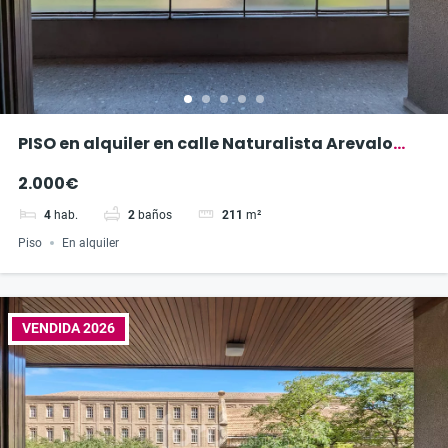
PISO en alquiler en calle Naturalista Arevalo
Baca
2.000€
4
hab.
2
baños
211
m²
Piso
En alquiler
VENDIDA 2026