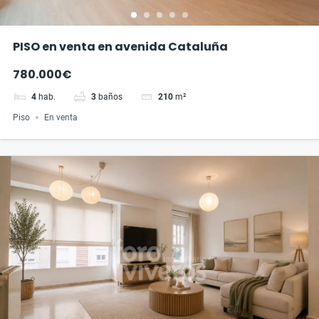
PISO en venta en avenida Cataluña
780.000€
4
hab.
3
baños
210
m²
Piso
En venta