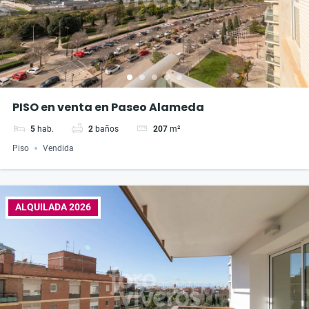
PISO en venta en Paseo Alameda
5
hab.
2
baños
207
m²
Piso
Vendida
ALQUILADA 2026