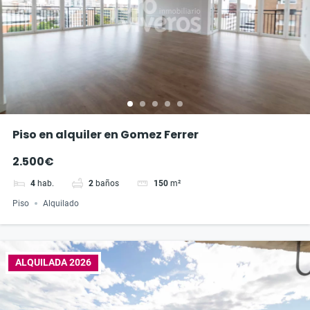
Piso en alquiler en Gomez Ferrer
2.500€
4
hab.
2
baños
150
m²
Piso
Alquilado
ALQUILADA 2026