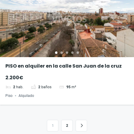
PISO en alquiler en la calle San Juan de la cruz
2.200€
2
hab.
2
baños
95
m²
Piso
Alquilado
1
2