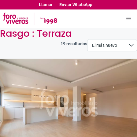
Saltar
Llamar
|
Enviar WhatsApp
al
contenido
Me
Rasgo :
Terraza
19 resultados