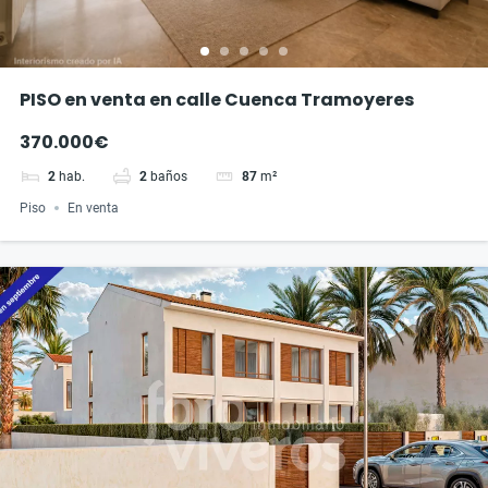
PISO en venta en calle Cuenca Tramoyeres
370.000€
2
hab.
2
baños
87
m²
Piso
En venta