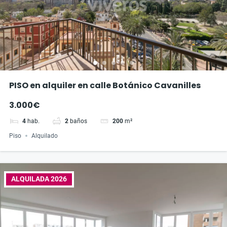
PISO en alquiler en calle Botánico Cavanilles
3.000€
4
hab.
2
baños
200
m²
Piso
Alquilado
ALQUILADA 2026