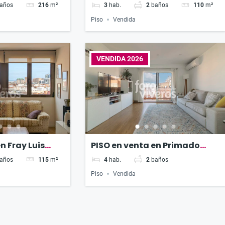
Roig
años
216
m²
3
hab.
2
baños
110
m²
Piso
Vendida
VENDIDA 2026
n Fray Luis
PISO en venta en Primado
Reig
años
115
m²
4
hab.
2
baños
Piso
Vendida