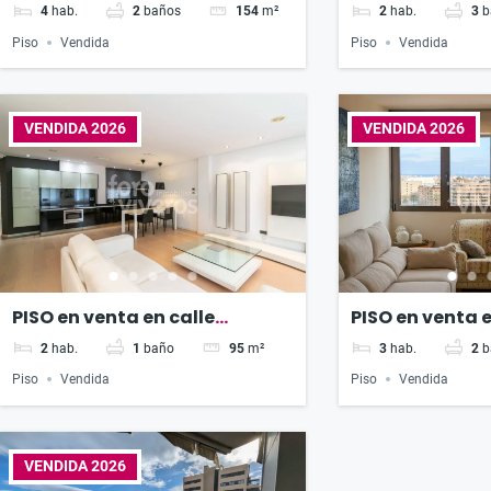
Bachiller
Gomez Ferrer
4
hab.
2
baños
154
m²
2
hab.
3
b
Piso
Vendida
Piso
Vendida
VENDIDA 2026
VENDIDA 2026
PISO en venta en calle
PISO en venta e
Rodriguez Fornos
Colomer
2
hab.
1
baño
95
m²
3
hab.
2
b
Piso
Vendida
Piso
Vendida
VENDIDA 2026