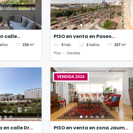
n calle
PISO en venta en Paseo
evalo Baca
Alameda
años
236
m²
5
hab.
2
baños
207
m²
Piso
Vendida
VENDIDA 2026
 en calle Dr
PISO en venta en zona Jaume