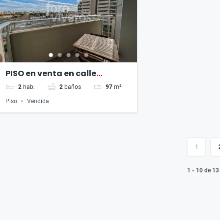
PISO en venta en calle
Hermanos Machado
2
hab.
2
baños
97
m²
Piso
Vendida
1
1 - 10 de 1