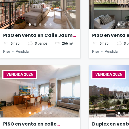
PISO en venta en Calle Jaume
PISO en venta e
Roig
Naturalista Ar
5
hab.
3
baños
266
m²
5
hab.
3
b
Piso
Vendida
Piso
Vendida
VENDIDA 2026
VENDIDA 2026
PISO en venta en calle
Duplex en venta