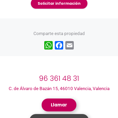
Solicitar información
Comparte esta propiedad
W
F
E
h
a
m
at
c
ai
s
e
l
96 361 48 31
A
b
p
o
C. de Álvaro de Bazán 15, 46010 Valencia, Valencia
p
o
k
Llamar