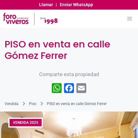
Llamar
|
Enviar WhatsApp
PISO en venta en calle
Gómez Ferrer
Comparte esta propiedad
W
F
E
h
a
m
Vendida
Piso
PISO en venta en calle Gómez Ferrer
at
c
ai
s
e
l
VENDIDA 2025
A
b
p
o