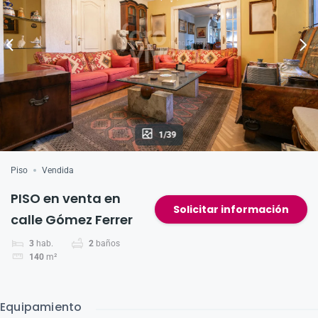
p
o
k
1/39
Piso
Vendida
PISO en venta en
Solicitar información
calle Gómez Ferrer
3
hab.
2
baños
140
m²
Equipamiento