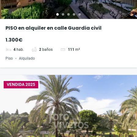
PISO en alquiler en calle Guardia civil
1.300€
4
hab.
2
baños
111
m²
Piso
Alquilado
VENDIDA 2025