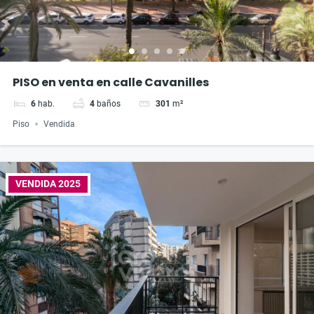
PISO en venta en calle Cavanilles
6
hab.
4
baños
301
m²
Piso
Vendida
VENDIDA 2025