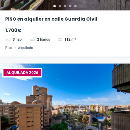
PISO en alquiler en calle Guardia Civil
1.700€
3
hab.
2
baños
112
m²
Piso
Alquilado
ALQUILADA 2026