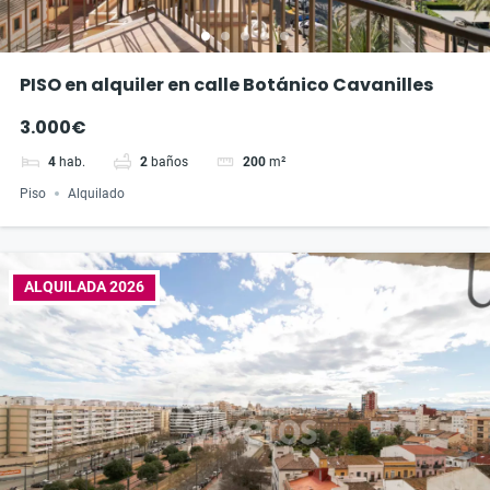
PISO en alquiler en calle Botánico Cavanilles
3.000€
4
hab.
2
baños
200
m²
Piso
Alquilado
ALQUILADA 2026