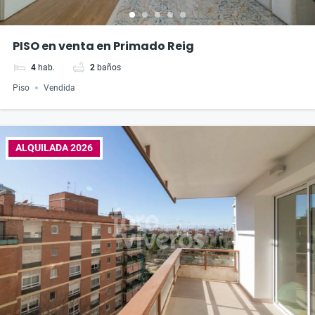
PISO en venta en Primado Reig
4
hab.
2
baños
Piso
Vendida
ALQUILADA 2026