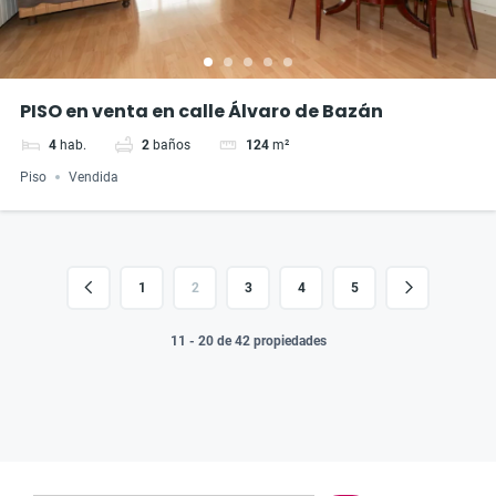
PISO en venta en calle Álvaro de Bazán
4
hab.
2
baños
124
m²
Piso
Vendida
1
2
3
4
5
11 - 20 de 42 propiedades