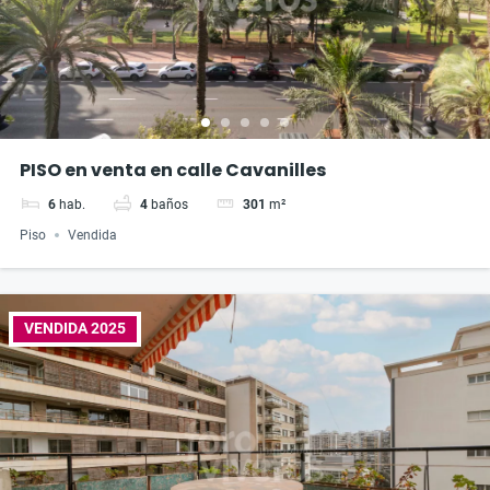
PISO en venta en calle Cavanilles
6
hab.
4
baños
301
m²
Piso
Vendida
VENDIDA 2025