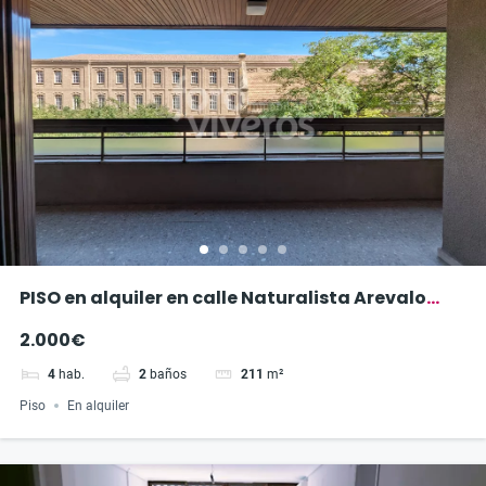
PISO en alquiler en calle Naturalista Arevalo
Baca
2.000€
4
hab.
2
baños
211
m²
Piso
En alquiler