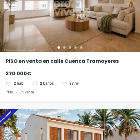
PISO en venta en calle Cuenca Tramoyeres
370.000€
2
hab.
2
baños
87
m²
Piso
En venta