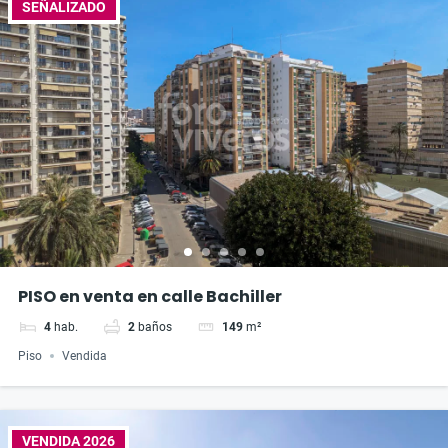
SEÑALIZADO
PISO en venta en calle Bachiller
4
hab.
2
baños
149
m²
Piso
Vendida
VENDIDA 2026