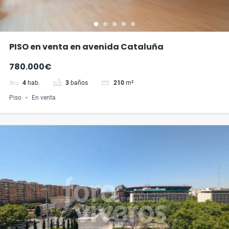
PISO en venta en avenida Cataluña
780.000€
4
hab.
3
baños
210
m²
Piso
En venta