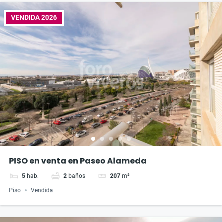
VENDIDA 2026
PISO en venta en Paseo Alameda
5
hab.
2
baños
207
m²
Piso
Vendida