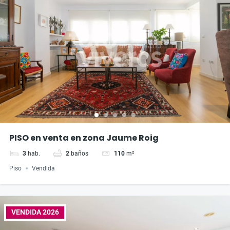
PISO en venta en zona Jaume Roig
3
hab.
2
baños
110
m²
Piso
Vendida
VENDIDA 2026