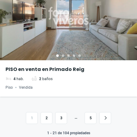
PISO en venta en Primado Reig
4
hab.
2
baños
Piso
Vendida
…
1
2
3
5
1 - 21 de 104 propiedades