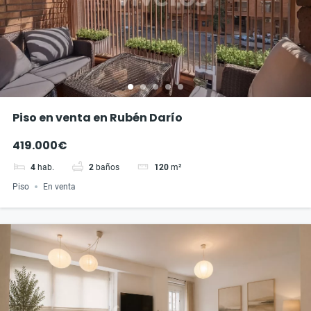
Piso en venta en Rubén Darío
419.000€
4
hab.
2
baños
120
m²
Piso
En venta