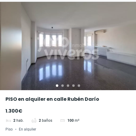
PISO en alquiler en calle Rubén Darío
1.300€
2
hab.
2
baños
100
m²
Piso
En alquiler