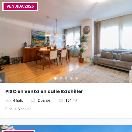
VENDIDA 2026
PISO en venta en calle Bachiller
4
hab.
2
baños
154
m²
Piso
Vendida