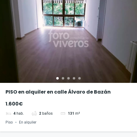
PISO en alquiler en calle Álvaro de Bazán
1.600€
4
hab.
2
baños
131
m²
Piso
En alquiler