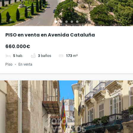
PISO en venta en Avenida Cataluña
660.000€
5
hab.
3
baños
173
m²
Piso
En venta