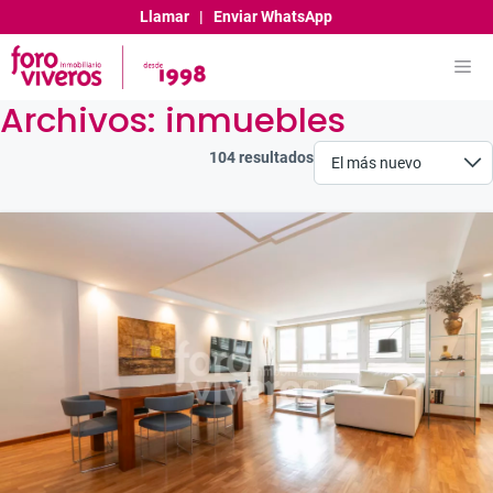
Saltar
Llamar
|
Enviar WhatsApp
al
contenido
Me
Archivos:
inmuebles
104 resultados