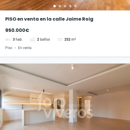
PISO en venta en la calle Jaime Roig
950.000€
3
hab.
2
baños
252
m²
Piso
En venta