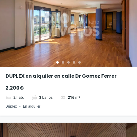
DUPLEX en alquiler en calle Dr Gomez Ferrer
2.200€
2
hab.
3
baños
216
m²
Dúplex
En alquiler