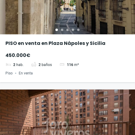
PISO en venta en Plaza Nápoles y Sicilia
450.000€
2
hab.
2
baños
116
m²
Piso
En venta