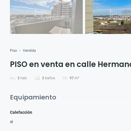
Piso
Vendida
PISO en venta en calle Herma
2
hab.
2
baños
97
m²
Equipamiento
Calefacción
si