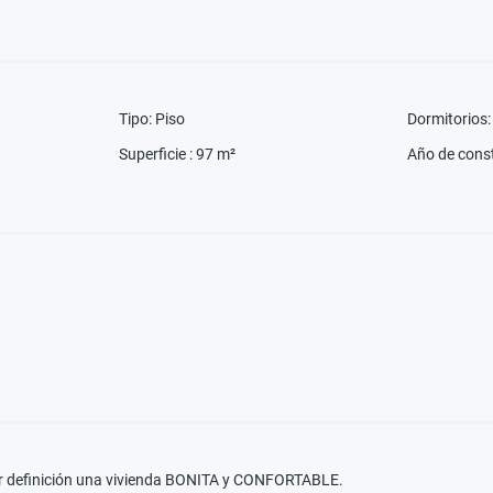
Tipo
:
Piso
Dormitorios
:
Superficie
:
97
m²
Año de cons
por definición una vivienda BONITA y CONFORTABLE.