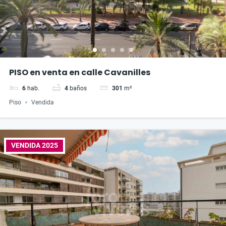
PISO en venta en calle Cavanilles
6
hab.
4
baños
301
m²
Piso
Vendida
VENDIDA 2025