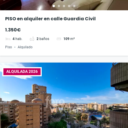
PISO en alquiler en calle Guardia Civil
1.350€
4
hab.
2
baños
109
m²
Piso
Alquilado
ALQUILADA 2026