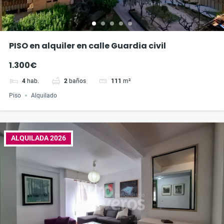
PISO en alquiler en calle Guardia civil
1.300€
4
hab.
2
baños
111
m²
Piso
Alquilado
ALQUILADA 2026