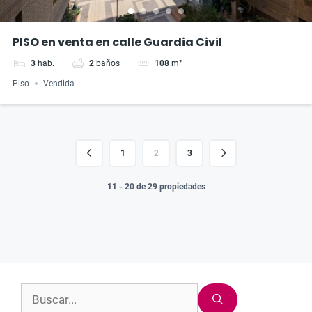
PISO en venta en calle Guardia Civil
3
hab.
2
baños
108
m²
Piso
Vendida
1
2
3
11 - 20 de 29 propiedades
Buscar: