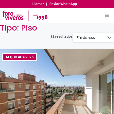
Saltar
Llamar
|
Enviar WhatsApp
al
contenido
Me
Tipo:
Piso
92 resultados
ALQUILADA 2026