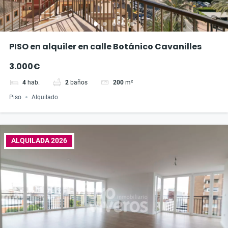
PISO en alquiler en calle Botánico Cavanilles
3.000€
4
hab.
2
baños
200
m²
Piso
Alquilado
ALQUILADA 2026