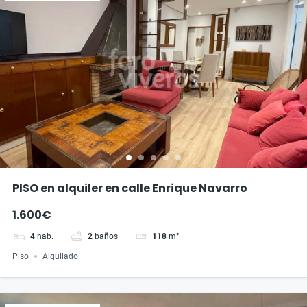
PISO en alquiler en calle Enrique Navarro
1.600€
4
hab.
2
baños
118
m²
Piso
Alquilado