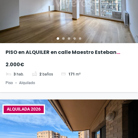
PISO en ALQUILER en calle Maestro Esteban
Catalá
2.000€
3
hab.
2
baños
171
m²
Piso
Alquilado
ALQUILADA 2026