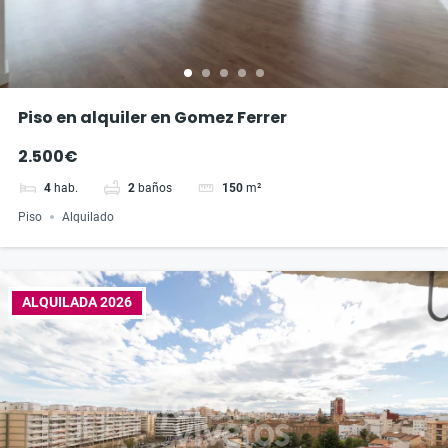
Piso en alquiler en Gomez Ferrer
2.500€
4
hab.
2
baños
150
m²
Piso
Alquilado
ALQUILADA 2026