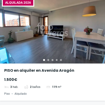
ALQUILADA 2026
PISO en alquiler en Avenida Aragón
1.500€
3
hab.
2
baños
119
m²
Piso
Alquilado