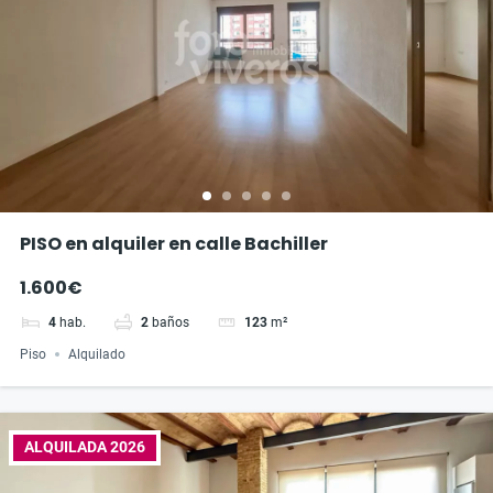
PISO en alquiler en calle Bachiller
1.600€
4
hab.
2
baños
123
m²
Piso
Alquilado
ALQUILADA 2026