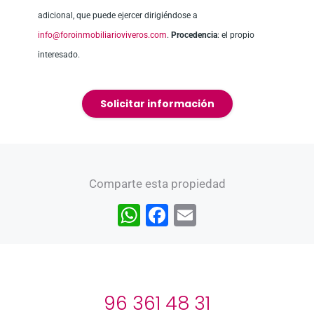
adicional, que puede ejercer dirigiéndose a
info@foroinmobiliarioviveros.com
.
Procedencia
: el propio
interesado.
Solicitar información
Comparte esta propiedad
W
F
E
h
a
m
at
c
ai
s
e
l
96 361 48 31
A
b