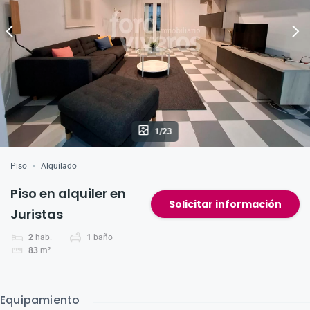
k
1/23
Piso
Alquilado
Piso en alquiler en
Solicitar información
Juristas
2
hab.
1
baño
83
m²
Equipamiento