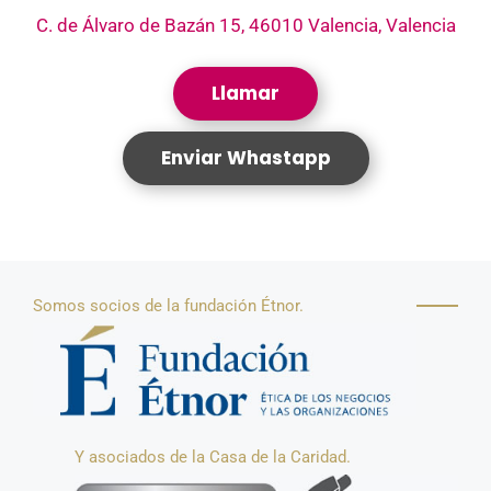
p
o
C. de Álvaro de Bazán 15, 46010 Valencia, Valencia
p
o
k
Llamar
Enviar Whastapp
Somos socios de la fundación Étnor.
Y asociados de la Casa de la Caridad.