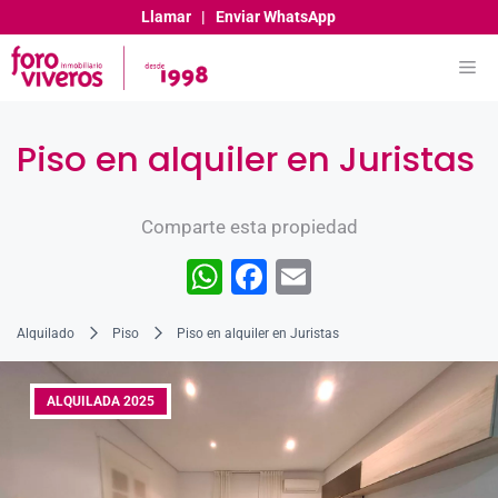
Llamar
|
Enviar WhatsApp
Piso en alquiler en Juristas
Comparte esta propiedad
W
F
E
h
a
m
Alquilado
Piso
Piso en alquiler en Juristas
at
c
ai
s
e
l
ALQUILADA 2025
A
b
p
o
p
o