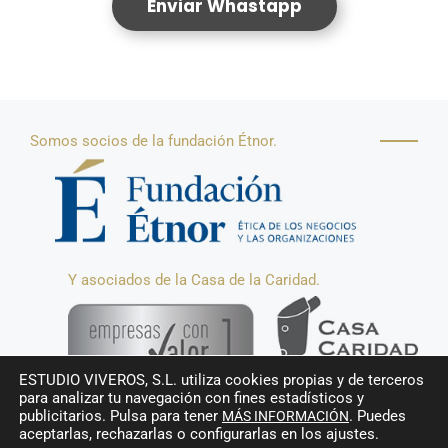
Enviar Whastapp
Somos socios de la fundación Étnor.
Y asociados de la Casa de la Caridad.
ESTUDIO VIVEROS, S.L. utiliza cookies propias y de terceros
para analizar tu navegación con fines estadísticos y
publicitarios. Pulsa para tener
. Puedes
MÁS INFORMACIÓN
Aviso Legal
.
Política de Privacidad
.
Cookies
aceptarlas, rechazarlas o configurarlas en los ajustes.
Canal ético.