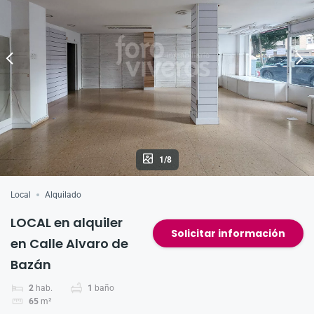
p
o
k
1/8
Local
Alquilado
LOCAL en alquiler
Solicitar información
en Calle Alvaro de
Bazán
2
hab.
1
baño
65
m²