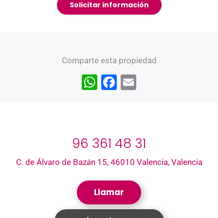
Solicitar información
Comparte esta propiedad
W
F
E
h
a
m
at
c
ai
s
e
l
96 361 48 31
A
b
p
o
C. de Álvaro de Bazán 15, 46010 Valencia, Valencia
p
o
k
Llamar