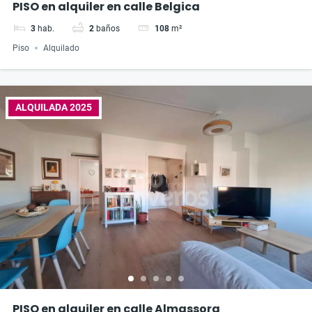
PISO en alquiler en calle Belgica
3
hab.
2
baños
108
m²
Piso
Alquilado
ALQUILADA 2025
PISO en alquiler en calle Almassora