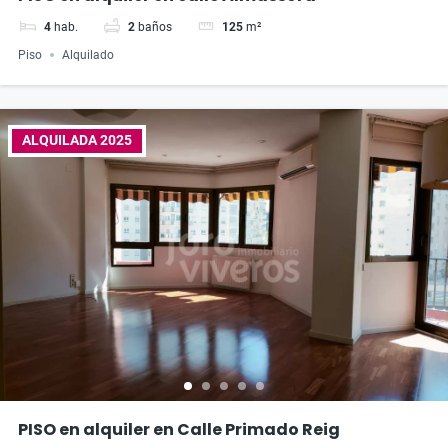
4
hab.
2
baños
125
m²
Piso
Alquilado
ALQUILADA 2025
PISO en alquiler en Calle Primado Reig