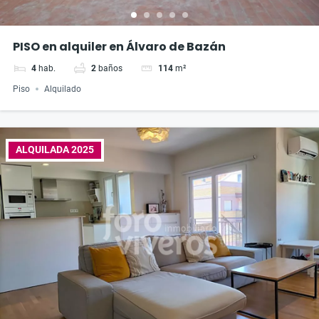
PISO en alquiler en Álvaro de Bazán
4
hab.
2
baños
114
m²
Piso
Alquilado
ALQUILADA 2025