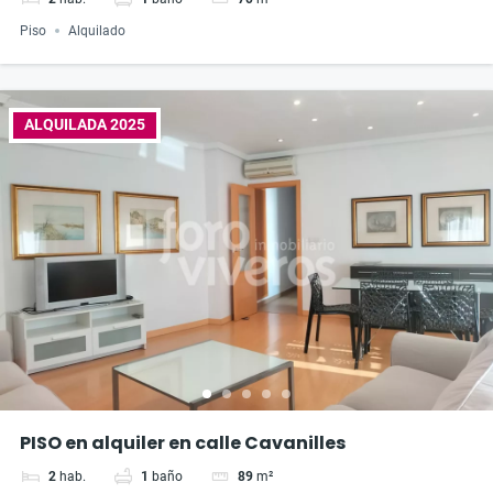
Piso
Alquilado
ALQUILADA 2025
PISO en alquiler en calle Cavanilles
2
hab.
1
baño
89
m²