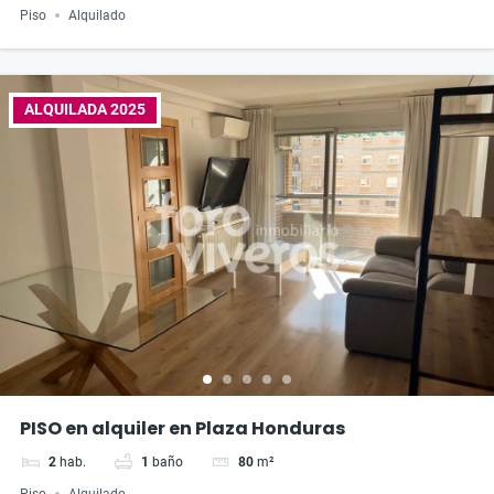
Piso
Alquilado
ALQUILADA 2025
PISO en alquiler en Plaza Honduras
2
hab.
1
baño
80
m²
Piso
Alquilado