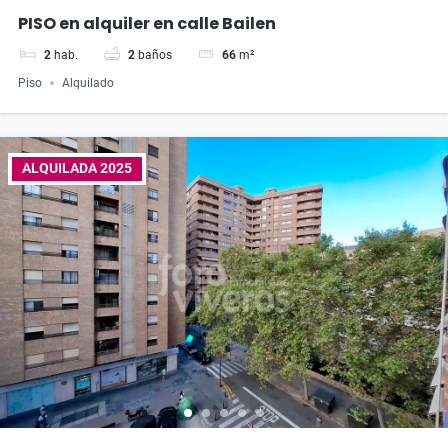
PISO en alquiler en calle Bailen
2
hab.
2
baños
66
m²
Piso
Alquilado
ALQUILADA 2025