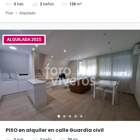
3
hab.
2
baños
126
m²
Piso
Alquilado
ALQUILADA 2025
PISO en alquiler en calle Guardia civil
2
hab.
1
baño
70
m²