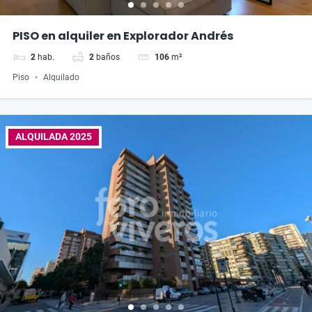
PISO en alquiler en Explorador Andrés
2
hab.
2
baños
106
m²
Piso
Alquilado
ALQUILADA 2025