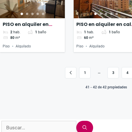
PISO en alquiler en
PISO en alquiler en cal
Plaza Honduras
PRIMADO REIG
2
hab.
1
baño
1
hab.
1
baño
80
m²
60
m²
Piso
Alquilado
Piso
Alquilado
…
1
3
4
41 - 42 de 42 propiedades
Buscar: