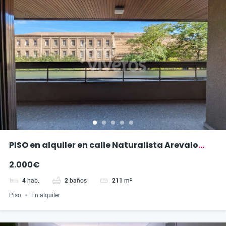
PISO en alquiler en calle Naturalista Arevalo
Baca
2.000€
4
hab.
2
baños
211
m²
Piso
En alquiler