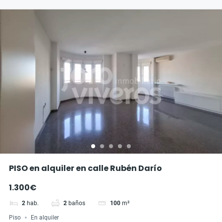
PISO en alquiler en calle Rubén Darío
1.300€
2
hab.
2
baños
100
m²
Piso
En alquiler