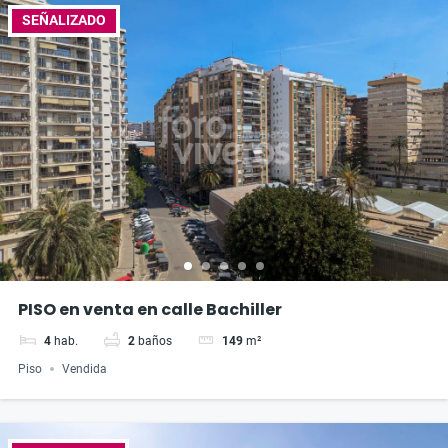
SEÑALIZADO
PISO en venta en calle Bachiller
4
hab.
2
baños
149
m²
Piso
Vendida