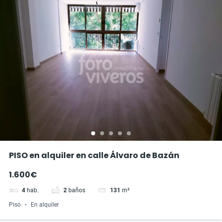
PISO en alquiler en calle Álvaro de Bazán
1.600€
4
hab.
2
baños
131
m²
Piso
En alquiler