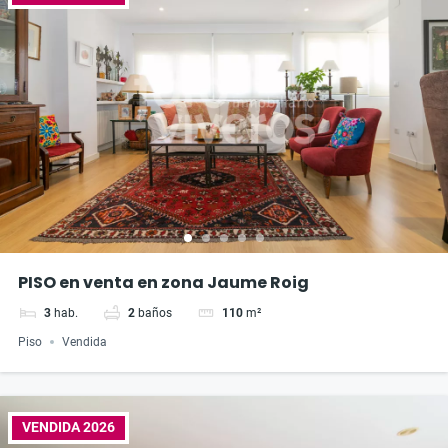
PISO en venta en zona Jaume Roig
3
hab.
2
baños
110
m²
Piso
Vendida
VENDIDA 2026