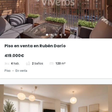
Piso en venta en Rubén Darío
419.000€
4
hab.
2
baños
120
m²
Piso
En venta