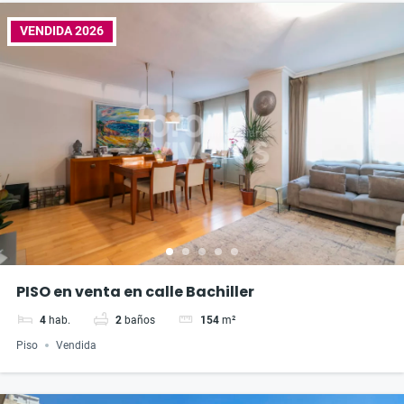
VENDIDA 2026
PISO en venta en calle Bachiller
4
hab.
2
baños
154
m²
Piso
Vendida