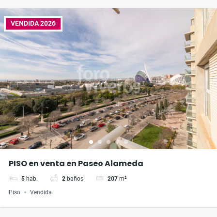
VENDIDA 2026
PISO en venta en Paseo Alameda
5
hab.
2
baños
207
m²
Piso
Vendida