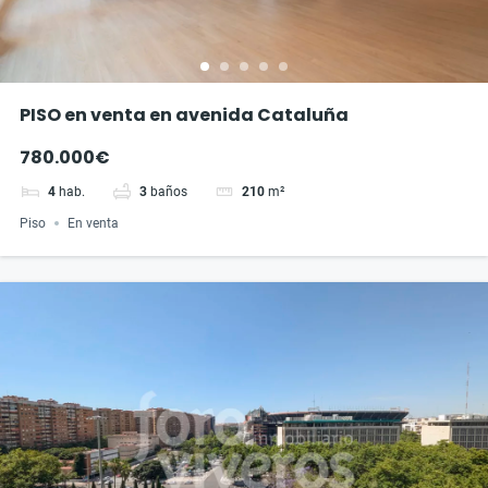
PISO en venta en avenida Cataluña
780.000€
4
hab.
3
baños
210
m²
Piso
En venta