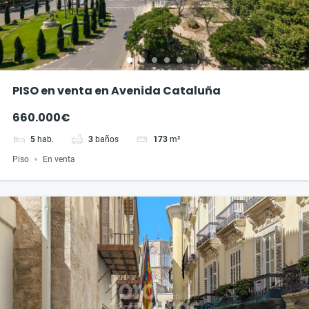
PISO en venta en Avenida Cataluña
660.000€
5
hab.
3
baños
173
m²
Piso
En venta