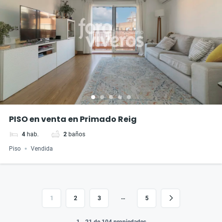
PISO en venta en Primado Reig
4
hab.
2
baños
Piso
Vendida
…
1
2
3
5
1 - 21 de 104 propiedades