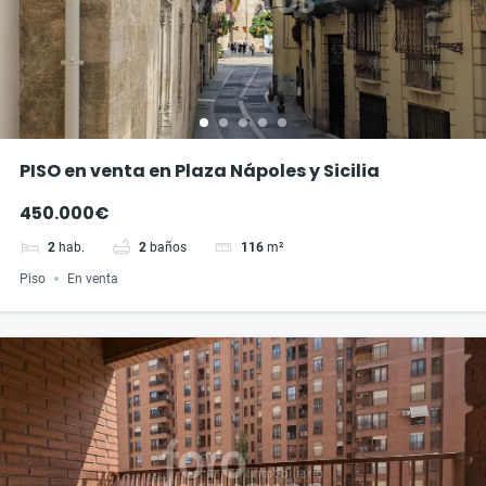
PISO en venta en Plaza Nápoles y Sicilia
450.000€
2
hab.
2
baños
116
m²
Piso
En venta