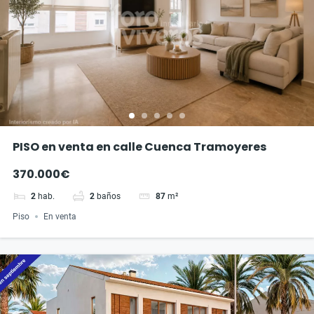
PISO en venta en calle Cuenca Tramoyeres
370.000€
2
hab.
2
baños
87
m²
Piso
En venta