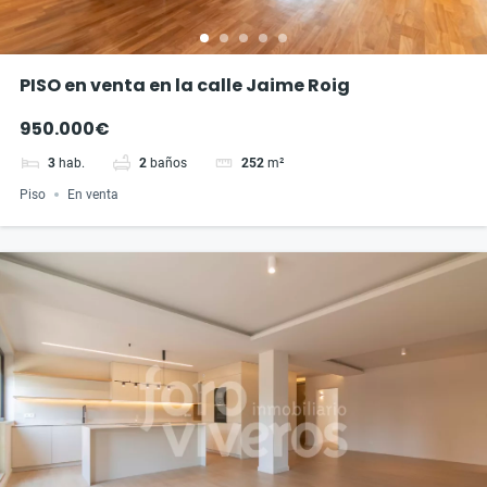
PISO en venta en la calle Jaime Roig
950.000€
3
hab.
2
baños
252
m²
Piso
En venta