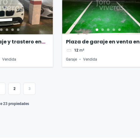
je y trastero en
Plaza de garaje en venta en
le Alemania
Calle Gomez Ferrer
12
m²
Vendida
Garaje
Vendida
1
2
3
de 23 propiedades