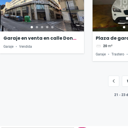
Garaje en venta en calle Don
Plaza de gara
Juan de Austria
venta en cal
20
m²
Garaje
Vendida
Garaje
Trastero
21 - 23 